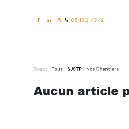
Se rendre au contenu
05 49 21 4​9 42
Blogs :
Tous
SJSTP
Nos Chantiers
Aucun article 