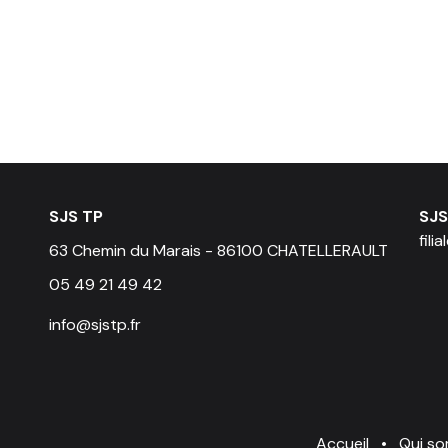
SJS TP
SJS
fili
63 Chemin du Marais - 86100 CHATELLERAULT
05 49 21 49 42
info@sjstp.fr
Accueil
•
Qui s